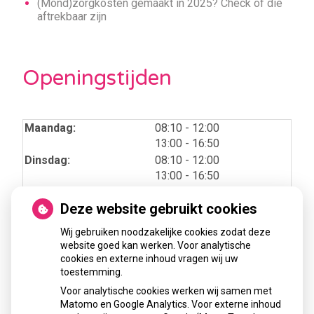
(Mond)zorgkosten gemaakt in 2025? Check of die
aftrekbaar zijn
Openingstijden
tot
Maandag:
08:10
- 12:00
tot
13:00
- 16:50
tot
Dinsdag:
08:10
- 12:00
tot
13:00
- 16:50
tot
Woensdag:
08:10
- 12:00
Deze website gebruikt cookies
tot
13:00
- 16:50
tot
Donderdag:
08:10
- 12:00
Wij gebruiken noodzakelijke cookies zodat deze
tot
13:00
- 16:50
website goed kan werken. Voor analytische
tot
Vrijdag:
08:10
- 12:00
cookies en externe inhoud vragen wij uw
tot
13:00
- 16:50
toestemming.
Voor analytische cookies werken wij samen met
Matomo en Google Analytics. Voor externe inhoud