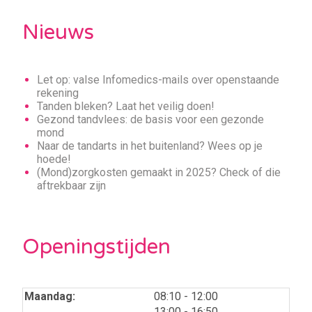
Nieuws
Let op: valse Infomedics-mails over openstaande
rekening
Tanden bleken? Laat het veilig doen!
Gezond tandvlees: de basis voor een gezonde
mond
Naar de tandarts in het buitenland? Wees op je
hoede!
(Mond)zorgkosten gemaakt in 2025? Check of die
aftrekbaar zijn
Openingstijden
tot
Maandag:
08:10
- 12:00
tot
13:00
- 16:50