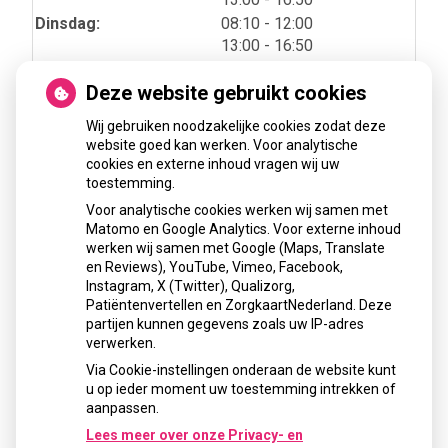
tot
Dinsdag:
08:10
- 12:00
tot
13:00
- 16:50
tot
Woensdag:
08:10
- 12:00
Deze website gebruikt cookies
tot
13:00
- 16:50
tot
Donderdag:
08:10
- 12:00
Wij gebruiken noodzakelijke cookies zodat deze
tot
13:00
- 16:50
website goed kan werken. Voor analytische
tot
Vrijdag:
08:10
- 12:00
cookies en externe inhoud vragen wij uw
tot
13:00
- 16:50
toestemming.
Voor analytische cookies werken wij samen met
Matomo en Google Analytics. Voor externe inhoud
werken wij samen met Google (Maps, Translate
Adresgegevens
en Reviews), YouTube, Vimeo, Facebook,
Instagram, X (Twitter), Qualizorg,
Patiëntenvertellen en ZorgkaartNederland. Deze
partijen kunnen gegevens zoals uw IP-adres
Kudelstaartseweg 243 A
verwerken.
1433GH Kudelstaart
Via Cookie-instellingen onderaan de website kunt
u op ieder moment uw toestemming intrekken of
Tel:
0297 34 10 42
aanpassen.
E-mail:
info@mondzorgkudelstaart.nl
Lees meer over onze Privacy- en
Telefonisch zijn wij bereikbaar van maandag t/m